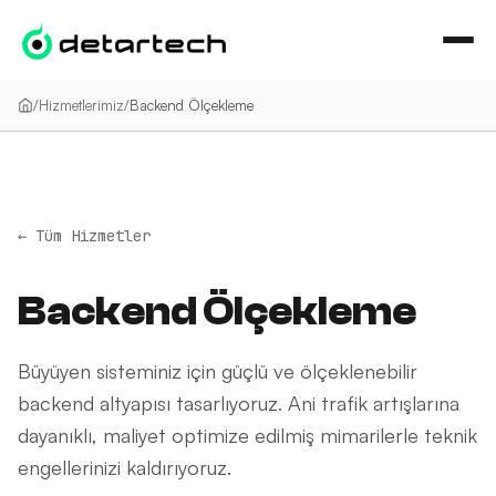
İçeriğe geç
/
Hizmetlerimiz
/
Backend Ölçekleme
←
Tüm Hizmetler
Backend Ölçekleme
Büyüyen sisteminiz için güçlü ve ölçeklenebilir
backend altyapısı tasarlıyoruz. Ani trafik artışlarına
dayanıklı, maliyet optimize edilmiş mimarilerle teknik
engellerinizi kaldırıyoruz.