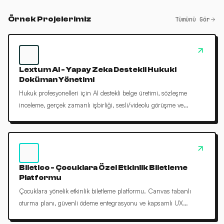
Örnek Projelerimiz
Tümünü Gör
Lextum AI - Yapay Zeka Destekli Hukuki
Doküman Yönetimi
Hukuk profesyonelleri için AI destekli belge üretimi, sözleşme
inceleme, gerçek zamanlı işbirliği, sesli/videolu görüşme ve
versiyonlama sunan SaaS platformu.
Biletico - Çocuklara Özel Etkinlik Biletleme
Platformu
Çocuklara yönelik etkinlik biletleme platformu. Canvas tabanlı
oturma planı, güvenli ödeme entegrasyonu ve kapsamlı UX
yenileme ile işlevsel hale getirildi.