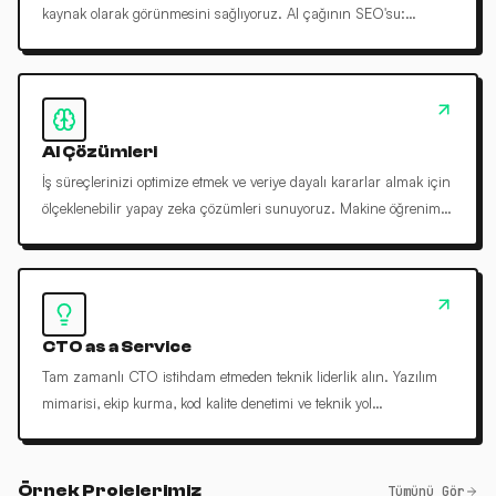
kaynak olarak görünmesini sağlıyoruz. AI çağının SEO'su:
yapılandırılmış veri, E-E-A-T ve llms.txt tabanlı strateji.
AI Çözümleri
İş süreçlerinizi optimize etmek ve veriye dayalı kararlar almak için
ölçeklenebilir yapay zeka çözümleri sunuyoruz. Makine öğrenimi,
NLP ve görüntü işlemede uçtan uca destek.
CTO as a Service
Tam zamanlı CTO istihdam etmeden teknik liderlik alın. Yazılım
mimarisi, ekip kurma, kod kalite denetimi ve teknik yol
haritalamasında uzman desteği sunuyoruz.
Örnek Projelerimiz
Tümünü Gör