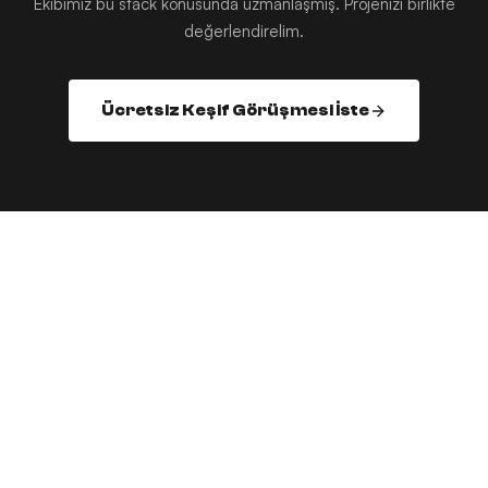
Ekibimiz bu stack konusunda uzmanlaşmış. Projenizi birlikte
değerlendirelim.
Ücretsiz Keşif Görüşmesi İste