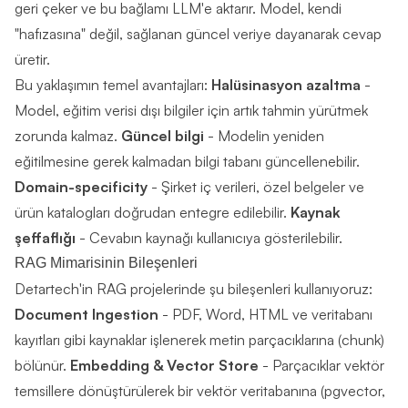
geri çeker ve bu bağlamı LLM'e aktarır. Model, kendi
"hafızasına" değil, sağlanan güncel veriye dayanarak cevap
üretir.
Bu yaklaşımın temel avantajları:
Halüsinasyon azaltma
-
Model, eğitim verisi dışı bilgiler için artık tahmin yürütmek
zorunda kalmaz.
Güncel bilgi
- Modelin yeniden
eğitilmesine gerek kalmadan bilgi tabanı güncellenebilir.
Domain-specificity
- Şirket iç verileri, özel belgeler ve
ürün katalogları doğrudan entegre edilebilir.
Kaynak
şeffaflığı
- Cevabın kaynağı kullanıcıya gösterilebilir.
RAG Mimarisinin Bileşenleri
Detartech'in RAG projelerinde şu bileşenleri kullanıyoruz:
Document Ingestion
- PDF, Word, HTML ve veritabanı
kayıtları gibi kaynaklar işlenerek metin parçacıklarına (chunk)
bölünür.
Embedding & Vector Store
- Parçacıklar vektör
temsillere dönüştürülerek bir vektör veritabanına (pgvector,