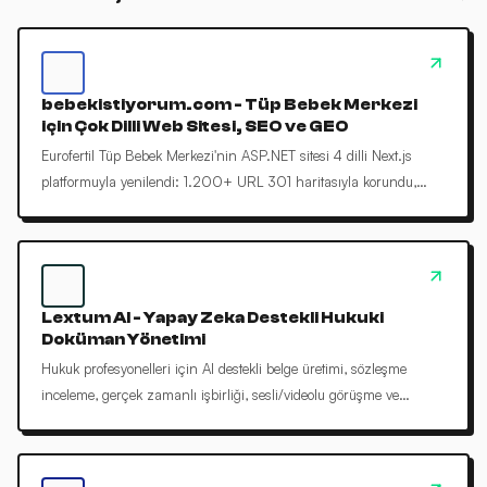
bebekistiyorum.com - Tüp Bebek Merkezi
için Çok Dilli Web Sitesi, SEO ve GEO
Eurofertil Tüp Bebek Merkezi'nin ASP.NET sitesi 4 dilli Next.js
platformuyla yenilendi: 1.200+ URL 301 haritasıyla korundu,
SEO ve GEO altyapısı kuruldu.
Lextum AI - Yapay Zeka Destekli Hukuki
Doküman Yönetimi
Hukuk profesyonelleri için AI destekli belge üretimi, sözleşme
inceleme, gerçek zamanlı işbirliği, sesli/videolu görüşme ve
versiyonlama sunan SaaS platformu.