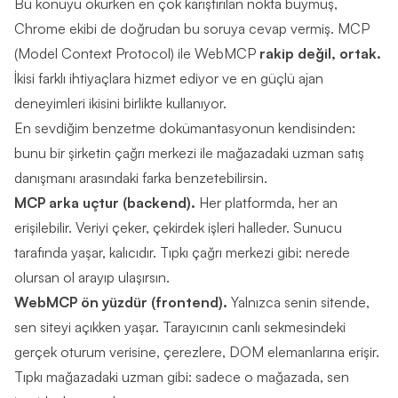
Bu konuyu okurken en çok karıştırılan nokta buymuş,
Chrome ekibi de doğrudan bu soruya cevap vermiş. MCP
(Model Context Protocol) ile WebMCP
rakip değil, ortak.
İkisi farklı ihtiyaçlara hizmet ediyor ve en güçlü ajan
deneyimleri ikisini birlikte kullanıyor.
En sevdiğim benzetme dokümantasyonun kendisinden:
bunu bir şirketin çağrı merkezi ile mağazadaki uzman satış
danışmanı arasındaki farka benzetebilirsin.
MCP arka uçtur (backend).
Her platformda, her an
erişilebilir. Veriyi çeker, çekirdek işleri halleder. Sunucu
tarafında yaşar, kalıcıdır. Tıpkı çağrı merkezi gibi: nerede
olursan ol arayıp ulaşırsın.
WebMCP ön yüzdür (frontend).
Yalnızca senin sitende,
sen siteyi açıkken yaşar. Tarayıcının canlı sekmesindeki
gerçek oturum verisine, çerezlere, DOM elemanlarına erişir.
Tıpkı mağazadaki uzman gibi: sadece o mağazada, sen