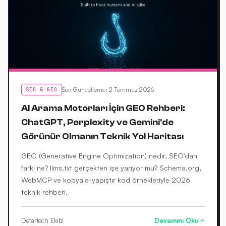
Son Güncelleme
:
2 Temmuz 2026
SEO & GEO
AI Arama Motorları İçin GEO Rehberi:
ChatGPT, Perplexity ve Gemini'de
Görünür Olmanın Teknik Yol Haritası
GEO (Generative Engine Optimization) nedir, SEO'dan
farkı ne? llms.txt gerçekten işe yarıyor mu? Schema.org,
WebMCP ve kopyala-yapıştır kod örnekleriyle 2026
teknik rehberi.
Detartech Ekibi
Devamını Oku