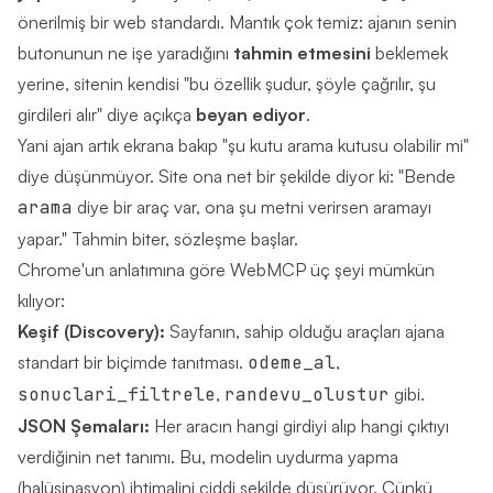
önerilmiş bir web standardı. Mantık çok temiz: ajanın senin
butonunun ne işe yaradığını
tahmin etmesini
beklemek
yerine, sitenin kendisi "bu özellik şudur, şöyle çağrılır, şu
girdileri alır" diye açıkça
beyan ediyor
.
Yani ajan artık ekrana bakıp "şu kutu arama kutusu olabilir mi"
diye düşünmüyor. Site ona net bir şekilde diyor ki: "Bende
arama
diye bir araç var, ona şu metni verirsen aramayı
yapar." Tahmin biter, sözleşme başlar.
Chrome'un anlatımına göre WebMCP üç şeyi mümkün
kılıyor:
Keşif (Discovery):
Sayfanın, sahip olduğu araçları ajana
standart bir biçimde tanıtması.
odeme_al
,
sonuclari_filtrele
,
randevu_olustur
gibi.
JSON Şemaları:
Her aracın hangi girdiyi alıp hangi çıktıyı
verdiğinin net tanımı. Bu, modelin uydurma yapma
(halüsinasyon) ihtimalini ciddi şekilde düşürüyor. Çünkü