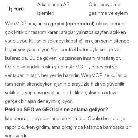
Arka planda API
Canlı arayüzde
İş türü
işlemleri
gezinme ve eylem
WebMCP araçlarının
geçici (ephemeral)
olması bence
çok kritik bir tasarım kararı: araçlar yalnızca sayfan açıkken
var oluyor. Kullanıcı sekmeyi kapattığı an ajan senin sitende
hiçbir şey yapamıyor. Yani kontrol bütünüyle sende ve
kullanıcıda. Bu da güvenlik açısından insanı rahatlatıyor.
Özetle kafandaki resim şu olmalı: MCP işin beynini ve
veritabanını taşır, her yerde hazırdır; WebMCP ise kullanıcı
tam senin sitendeyken ajanın o arayüzle hızlı ve güvenilir
şekilde iş yapmasını sağlar. İkisi birlikte çalışınca ortaya
gerçek bir ajan deneyimi çıkıyor.
Peki bu SEO ve GEO için ne anlama geliyor?
İşte beni asıl heyecanlandıran kısım bu. Çünkü ben bu işe
rapor okurken girdim, ama çıktığımda kafamda bambaşka bir
soru vardı.