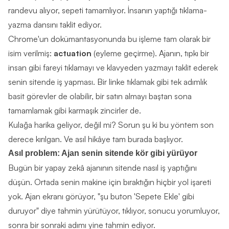
randevu alıyor, sepeti tamamlıyor. İnsanın yaptığı tıklama-
yazma dansını taklit ediyor.
Chrome'un dokümantasyonunda bu işleme tam olarak bir
isim verilmiş:
actuation
(eyleme geçirme). Ajanın, tıpkı bir
insan gibi fareyi tıklamayı ve klavyeden yazmayı taklit ederek
senin sitende iş yapması. Bir linke tıklamak gibi tek adımlık
basit görevler de olabilir, bir satın almayı baştan sona
tamamlamak gibi karmaşık zincirler de.
Kulağa harika geliyor, değil mi? Sorun şu ki bu yöntem son
derece kırılgan. Ve asıl hikâye tam burada başlıyor.
Asıl problem: Ajan senin sitende kör gibi yürüyor
Bugün bir yapay zekâ ajanının sitende nasıl iş yaptığını
düşün. Ortada senin makine için bıraktığın hiçbir yol işareti
yok. Ajan ekranı görüyor, "şu buton 'Sepete Ekle' gibi
duruyor" diye tahmin yürütüyor, tıklıyor, sonucu yorumluyor,
sonra bir sonraki adımı yine tahmin ediyor.