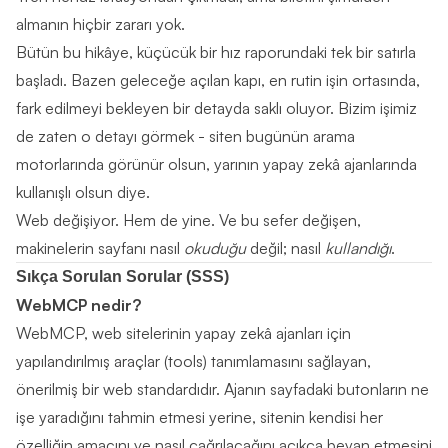
almanın hiçbir zararı yok.
Bütün bu hikâye, küçücük bir hız raporundaki tek bir satırla
başladı. Bazen geleceğe açılan kapı, en rutin işin ortasında,
fark edilmeyi bekleyen bir detayda saklı oluyor. Bizim işimiz
de zaten o detayı görmek - siten bugünün arama
motorlarında görünür olsun, yarının yapay zekâ ajanlarında
kullanışlı olsun diye.
Web değişiyor. Hem de yine. Ve bu sefer değişen,
makinelerin sayfanı nasıl
okuduğu
değil; nasıl
kullandığı
.
Sıkça Sorulan Sorular (SSS)
WebMCP nedir?
WebMCP, web sitelerinin yapay zekâ ajanları için
yapılandırılmış araçlar (tools) tanımlamasını sağlayan,
önerilmiş bir web standardıdır. Ajanın sayfadaki butonların ne
işe yaradığını tahmin etmesi yerine, sitenin kendisi her
özelliğin amacını ve nasıl çağrılacağını açıkça beyan etmesini