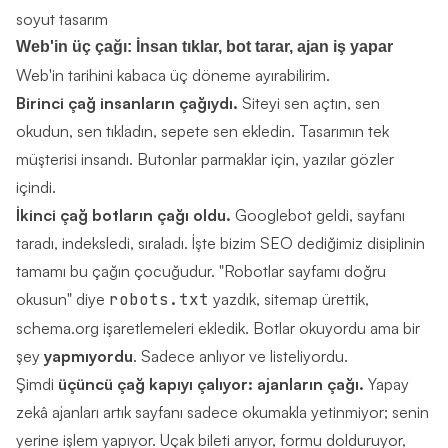
Web'in üç çağı: İnsan tıklar, bot tarar, ajan iş yapar
Web'in tarihini kabaca üç döneme ayırabilirim.
Birinci çağ insanların çağıydı.
Siteyi sen açtın, sen
okudun, sen tıkladın, sepete sen ekledin. Tasarımın tek
müşterisi insandı. Butonlar parmaklar için, yazılar gözler
içindi.
İkinci çağ botların çağı oldu.
Googlebot geldi, sayfanı
taradı, indeksledi, sıraladı. İşte bizim SEO dediğimiz disiplinin
tamamı bu çağın çocuğudur. "Robotlar sayfamı doğru
okusun" diye
robots.txt
yazdık, sitemap ürettik,
schema.org
işaretlemeleri ekledik. Botlar okuyordu ama bir
şey
yapmıyordu
. Sadece anlıyor ve listeliyordu.
Şimdi
üçüncü çağ kapıyı çalıyor: ajanların çağı.
Yapay
zekâ ajanları artık sayfanı sadece okumakla yetinmiyor; senin
yerine işlem yapıyor. Uçak bileti arıyor, formu dolduruyor,