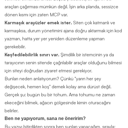
araçları çağırması mümkün değil. İşin arka planda, sessizce
dönen kısmı için zaten MCP var.
Karmaşık arayüzler emek ister.
Siten çok katmanlı ve
karmaşıksa, durum yönetimini ajana doğru aktarmak için kod
yazman, hatta yer yer yeniden düzenleme yapman
gerekebilir.
Keşfedilebilirlik sınırı var.
Şimdilik bir istemcinin ya da
tarayıcının senin sitende çağrılabilir araçlar olduğunu bilmesi
için siteyi doğrudan ziyaret etmesi gerekiyor.
Bunları neden anlatıyorum? Çünkü "yarın her şey
değişecek, hemen koş" demek kolay ama dürüst değil.
Gerçek şu: bugün bu bir tohum. Ama tohumu ne zaman
ekeceğini bilmek, ağacın gölgesinde kimin oturacağını
belirler.
Ben ne yapıyorum, sana ne öneririm?
Bu yazıyı bitirdikten sonra ben şunları yapacağım, sırayla: