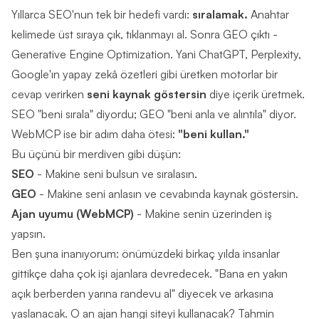
Yıllarca SEO'nun tek bir hedefi vardı:
sıralamak.
Anahtar
kelimede üst sıraya çık, tıklanmayı al. Sonra GEO çıktı -
Generative Engine Optimization. Yani ChatGPT, Perplexity,
Google'ın yapay zekâ özetleri gibi üretken motorlar bir
cevap verirken
seni kaynak göstersin
diye içerik üretmek.
SEO "beni sırala" diyordu; GEO "beni anla ve alıntıla" diyor.
WebMCP ise bir adım daha ötesi:
"beni kullan."
Bu üçünü bir merdiven gibi düşün:
SEO
- Makine seni bulsun ve sıralasın.
GEO
- Makine seni anlasın ve cevabında kaynak göstersin.
Ajan uyumu (WebMCP)
- Makine senin üzerinden iş
yapsın.
Ben şuna inanıyorum: önümüzdeki birkaç yılda insanlar
gittikçe daha çok işi ajanlara devredecek. "Bana en yakın
açık berberden yarına randevu al" diyecek ve arkasına
yaslanacak. O an ajan hangi siteyi kullanacak? Tahmin