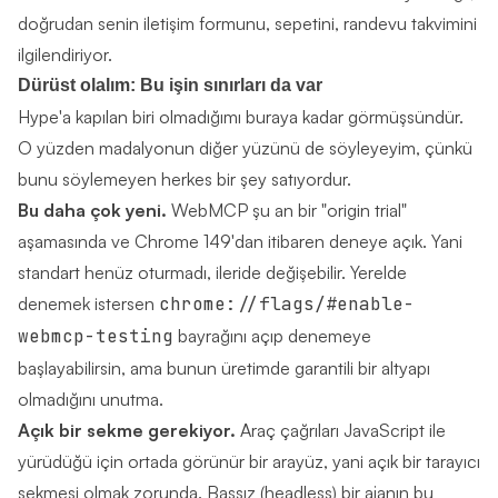
doğrudan senin iletişim formunu, sepetini, randevu takvimini
ilgilendiriyor.
Dürüst olalım: Bu işin sınırları da var
Hype'a kapılan biri olmadığımı buraya kadar görmüşsündür.
O yüzden madalyonun diğer yüzünü de söyleyeyim, çünkü
bunu söylemeyen herkes bir şey satıyordur.
Bu daha çok yeni.
WebMCP şu an bir "origin trial"
aşamasında ve Chrome 149'dan itibaren deneye açık. Yani
standart henüz oturmadı, ileride değişebilir. Yerelde
denemek istersen
chrome://flags/#enable-
webmcp-testing
bayrağını açıp denemeye
başlayabilirsin, ama bunun üretimde garantili bir altyapı
olmadığını unutma.
Açık bir sekme gerekiyor.
Araç çağrıları JavaScript ile
yürüdüğü için ortada görünür bir arayüz, yani açık bir tarayıcı
sekmesi olmak zorunda. Başsız (headless) bir ajanın bu