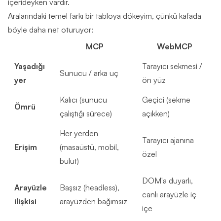
içerideyken vardır.
Aralarındaki temel farkı bir tabloya dökeyim, çünkü kafada
böyle daha net oturuyor:
MCP
WebMCP
Yaşadığı
Tarayıcı sekmesi /
Sunucu / arka uç
yer
ön yüz
Kalıcı (sunucu
Geçici (sekme
Ömrü
çalıştığı sürece)
açıkken)
Her yerden
Tarayıcı ajanına
Erişim
(masaüstü, mobil,
özel
bulut)
DOM'a duyarlı,
Arayüzle
Başsız (headless),
canlı arayüzle iç
ilişkisi
arayüzden bağımsız
içe