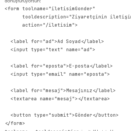
dönüştürüyorsun:
<form toolname="iletisimGonder"

      tooldescription="Ziyaretçinin iletişi
      action="/iletisim">

  <label for="ad">Ad Soyad</label>

  <input type="text" name="ad">

  <label for="eposta">E-posta</label>

  <input type="email" name="eposta">

  <label for="mesaj">Mesajınız</label>

  <textarea name="mesaj"></textarea>

  <button type="submit">Gönder</button>
