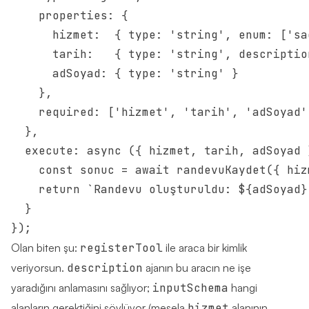
    properties: {

      hizmet:  { type: 'string', enum: ['sa
      tarih:   { type: 'string', descriptio
      adSoyad: { type: 'string' }

    },

    required: ['hizmet', 'tarih', 'adSoyad']
  },

  execute: async ({ hizmet, tarih, adSoyad }
    const sonuc = await randevuKaydet({ hiz
    return `Randevu oluşturuldu: ${adSoyad}
  }

Olan biten şu:
registerTool
ile araca bir kimlik
veriyorsun.
description
ajanın bu aracın ne işe
yaradığını anlamasını sağlıyor;
inputSchema
hangi
alanların gerektiğini söylüyor (mesela
hizmet
alanının