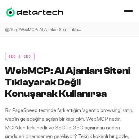
İçeriğe geç
/
Blog
/
WebMCP: AI Ajanları Siteni Tıklayarak Değil Konuşarak Kullanırsa
SEO & GEO
WebMCP: AI Ajanları Siteni
Tıklayarak Değil
Konuşarak Kullanırsa
Bir PageSpeed testinde fark ettiğim 'agentic browsing' satırı,
web'in geleceğine açılan bir kapı çıktı. WebMCP nedir,
MCP'den farkı nedir ve SEO ile GEO açısından neden
şimdiden önemsemen gerekiyor? Teknik kökenli bir gözle,