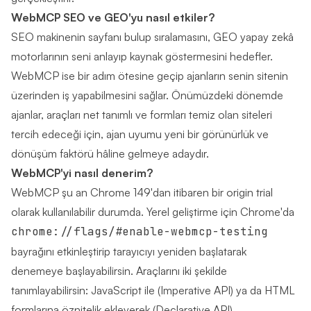
WebMCP SEO ve GEO'yu nasıl etkiler?
SEO makinenin sayfanı bulup sıralamasını, GEO yapay zekâ
motorlarının seni anlayıp kaynak göstermesini hedefler.
WebMCP ise bir adım ötesine geçip ajanların senin sitenin
üzerinden iş yapabilmesini sağlar. Önümüzdeki dönemde
ajanlar, araçları net tanımlı ve formları temiz olan siteleri
tercih edeceği için, ajan uyumu yeni bir görünürlük ve
dönüşüm faktörü hâline gelmeye adaydır.
WebMCP'yi nasıl denerim?
WebMCP şu an Chrome 149'dan itibaren bir origin trial
olarak kullanılabilir durumda. Yerel geliştirme için Chrome'da
chrome://flags/#enable-webmcp-testing
bayrağını etkinleştirip tarayıcıyı yeniden başlatarak
denemeye başlayabilirsin. Araçlarını iki şekilde
tanımlayabilirsin: JavaScript ile (Imperative API) ya da HTML
formlarına öznitelik ekleyerek (Declarative API).