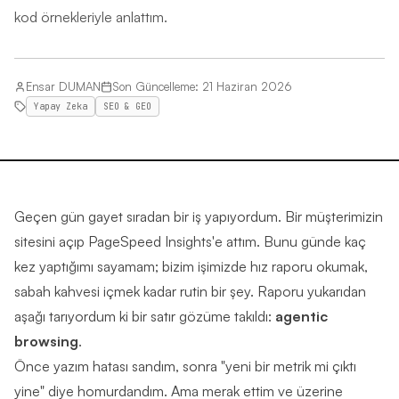
kod örnekleriyle anlattım.
Ensar DUMAN
Son Güncelleme
:
21 Haziran 2026
Yapay Zeka
SEO & GEO
Geçen gün gayet sıradan bir iş yapıyordum. Bir müşterimizin
sitesini açıp
PageSpeed Insights
'e attım. Bunu günde kaç
kez yaptığımı sayamam; bizim işimizde hız raporu okumak,
sabah kahvesi içmek kadar rutin bir şey. Raporu yukarıdan
aşağı tarıyordum ki bir satır gözüme takıldı:
agentic
browsing
.
Önce yazım hatası sandım, sonra "yeni bir metrik mi çıktı
yine" diye homurdandım. Ama merak ettim ve üzerine