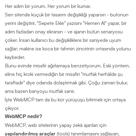
Her adım bir yorum. Her yorum bir kumar.
Sen sitende küçük bir tasarım değişikliği yaparsın - butonun
yerini değiştirir, "Sepete Ekle" yazısını "Hemen Al" yapar, bir
adım fazladan onay ekrarsın - ve ajanın bütün senaryosu
çöker. İnsan kullanıcı bu değişikliklere bir saniyede uyum
sağlar; makine ise koca bir tahmin zincirinin ortasında yolunu
kaybeder.
Bunu evinde misafir ağırlamaya benzetiyorum. Eski yöntem,
eline hiç kroki vermediğin bir misafiri "mutfak herhâlde şu
taraftadır" diye odanda dolaştırmak gibi. Çoğu zaman bulur,
ama bazen banyoyu mutfak sanır.
İşte WebMCP tam da bu kör yürüyüşü bitirmek için ortaya
çıkıyor.
WebMCP nedir?
WebMCP
, web sitelerinin yapay zekâ ajanları için
yapılandırılmış araçlar
(tools) tanımlamasını sağlayan,