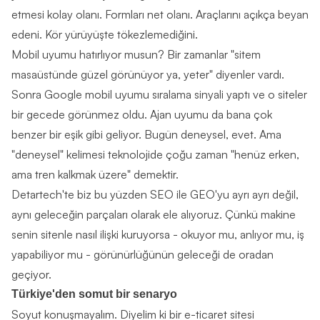
etmesi kolay olanı. Formları net olanı. Araçlarını açıkça beyan
edeni. Kör yürüyüşte tökezlemediğini.
Mobil uyumu hatırlıyor musun? Bir zamanlar "sitem
masaüstünde güzel görünüyor ya, yeter" diyenler vardı.
Sonra Google mobil uyumu sıralama sinyali yaptı ve o siteler
bir gecede görünmez oldu. Ajan uyumu da bana çok
benzer bir eşik gibi geliyor. Bugün deneysel, evet. Ama
"deneysel" kelimesi teknolojide çoğu zaman "henüz erken,
ama tren kalkmak üzere" demektir.
Detartech'te biz bu yüzden SEO ile GEO'yu ayrı ayrı değil,
aynı geleceğin parçaları olarak ele alıyoruz. Çünkü makine
senin sitenle nasıl ilişki kuruyorsa - okuyor mu, anlıyor mu, iş
yapabiliyor mu - görünürlüğünün geleceği de oradan
geçiyor.
Türkiye'den somut bir senaryo
Soyut konuşmayalım. Diyelim ki bir e-ticaret sitesi