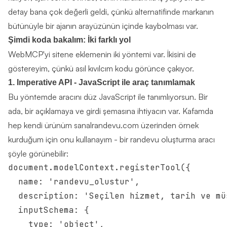
detay bana çok değerli geldi, çünkü alternatifinde markanın
bütünüyle bir ajanın arayüzünün içinde kaybolması var.
Şimdi koda bakalım: İki farklı yol
WebMCP'yi sitene eklemenin iki yöntemi var. İkisini de
göstereyim, çünkü asıl kıvılcım kodu görünce çakıyor.
1. Imperative API - JavaScript ile araç tanımlamak
Bu yöntemde aracını düz JavaScript ile tanımlıyorsun. Bir
ada, bir açıklamaya ve girdi şemasına ihtiyacın var. Kafamda
hep kendi ürünüm
sanalrandevu.com
üzerinden örnek
kurduğum için onu kullanayım - bir randevu oluşturma aracı
şöyle görünebilir:
document.modelContext.registerTool({

  name: 'randevu_olustur',

  description: 'Seçilen hizmet, tarih ve mü
  inputSchema: {

    type: 'object',
