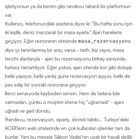
işletiyorsun ya da benim gibi randevu tabanlı bir platformun
var.
Kullanıcı, telefonundaki asistana diyor ki: "Bu hafta sonu için
iki kişilik, deniz manzaralı bir masa ayarla." Ajan harekete
geçiyor. Eğer restoranın sitesinde
masa_rezervasyonu
diye iyi tanımlanmış bir araç varsa - tarih, kişi sayısı, masa
tercihi alanlarıyla - ajan bu rezervasyonu birkaç saniyede,
hatasız tamamlıyor. Eğer yoksa, ajan sitende kör gibi dolaşıp
belki yapıyor, belki yanlış güne rezervasyon açıyor, belki de
pes edip bir sonraki restorana geçiyor.
İkinci senaryoda kaybeden sensin. Hem de farkına bile
varmadan, çünkü o müşteri sitene hiç "uğramadı" - ajanı
uğradı ve geri döndü.
Randevu, rezervasyon, sipariş, destek talebi... Türkiye'deki
KOBİ'lerin web sitelerinde en çok kullanılan işlemler tam da
bunlar. Yani bu mesele Silikon Vadisi'nin uzak bir hayali değil;