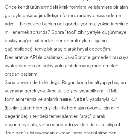
Önce kendi ürünlerimdeki kritik formlara ve işlemlere bir ajan
gözüyle bakacağım. İletişim formu, randevu akışı, ödeme
adımı - bir makine bunları net görebiliyor mu, yoksa tahminle
mi ilerlemek zorunda? Sonra "tool" zihniyetiyle düşünmeye
başlayacağım: sitemdeki her önemli eylemi, ajanın
çağırabileceği temiz bir araç olarak hayal edeceğim.
Declarative API ile başlamak, JavaScript'e girmeden bu suya
ayak sokmanın en kolay yolu gibi duruyor; muhtemelen
oradan başlarım.
Sana önerim de farklı değil. Bugün koca bir altyapıyı baştan
yazmana gerek yok. Ama şu üç şeyi yapabilirsin: HTML
formlarını temiz ve anlamlı
name
,
label
yapılarıyla kur
(bunlar zaten hem erişilebilirlik hem ajan uyumu için altın
değerinde), sitendeki temel işlemleri "araç" olarak
düşünmeye alış, ve bu standardı uzaktan da olsa takip et.
Tren henüz istasyondan çıkmadı; ama biletini şimdiden