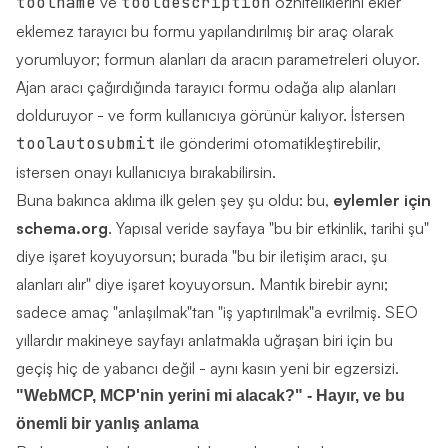
toolname
ve
tooldescription
özniteliklerini ekler
eklemez tarayıcı bu formu yapılandırılmış bir araç olarak
yorumluyor; formun alanları da aracın parametreleri oluyor.
Ajan aracı çağırdığında tarayıcı formu odağa alıp alanları
dolduruyor - ve form kullanıcıya görünür kalıyor. İstersen
toolautosubmit
ile gönderimi otomatikleştirebilir,
istersen onayı kullanıcıya bırakabilirsin.
Buna bakınca aklıma ilk gelen şey şu oldu: bu,
eylemler için
schema.org
. Yapısal veride sayfaya "bu bir etkinlik, tarihi şu"
diye işaret koyuyorsun; burada "bu bir iletişim aracı, şu
alanları alır" diye işaret koyuyorsun. Mantık birebir aynı;
sadece amaç "anlaşılmak"tan "iş yaptırılmak"a evrilmiş. SEO
yıllardır makineye sayfayı anlatmakla uğraşan biri için bu
geçiş hiç de yabancı değil - aynı kasın yeni bir egzersizi.
"WebMCP, MCP'nin yerini mi alacak?" - Hayır, ve bu
önemli bir yanlış anlama