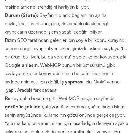
makine artık ne istendiğini harfiyen biliyor.
Durum (State):
Sayfanın o anki bağlamının ajanla
paylaşılması; yani ajan, gerçek zamanlı olarak hangi
kaynakların üzerinde işlem yapabileceğini biliyor.
Bizim SEO tarafından gelenler için şöyle bir köprü kurayım:
schema.org
ile yapısal veri eklediğimizde aslında sayfaya "bu
bir ürün, bu fiyatı, bu da yorumu" diye etiketler koyuyoruz ki
Google
anlasın
. WebMCP bunun bir üst sürümü gibi:
sayfaya etiketler koyuyorsun ama bu sefer makinenin
sadece anlaması için değil,
iş yapması
için. "Anla" yerine
"yap". Aradaki fark devasa.
Bir şey daha hoşuma gitti: WebMCP araçları sayfanda
görünür şekilde
çalışıyor. Ajan bir aracı çağırdığında işlem
senin arayüzünde, kullanıcının gözü önünde gerçekleşiyor.
Yani markan, tasarımın, insan için tasarladığın deneyim ayakta
kalıyor; ajan senin evinde, senin kurallarınla iş yapıyor. Bu