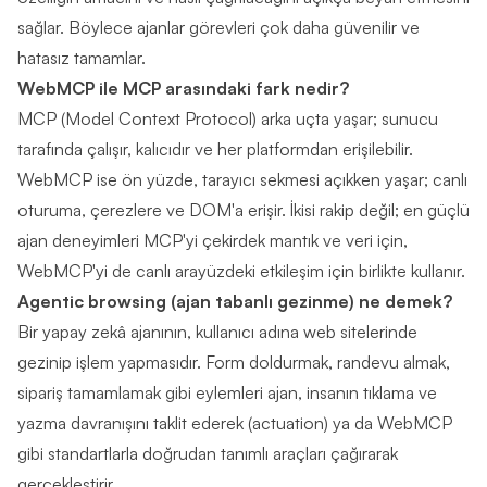
sağlar. Böylece ajanlar görevleri çok daha güvenilir ve
hatasız tamamlar.
WebMCP ile MCP arasındaki fark nedir?
MCP (Model Context Protocol) arka uçta yaşar; sunucu
tarafında çalışır, kalıcıdır ve her platformdan erişilebilir.
WebMCP ise ön yüzde, tarayıcı sekmesi açıkken yaşar; canlı
oturuma, çerezlere ve DOM'a erişir. İkisi rakip değil; en güçlü
ajan deneyimleri MCP'yi çekirdek mantık ve veri için,
WebMCP'yi de canlı arayüzdeki etkileşim için birlikte kullanır.
Agentic browsing (ajan tabanlı gezinme) ne demek?
Bir yapay zekâ ajanının, kullanıcı adına web sitelerinde
gezinip işlem yapmasıdır. Form doldurmak, randevu almak,
sipariş tamamlamak gibi eylemleri ajan, insanın tıklama ve
yazma davranışını taklit ederek (actuation) ya da WebMCP
gibi standartlarla doğrudan tanımlı araçları çağırarak
gerçekleştirir.